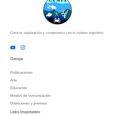
Ciencia, exploración y compromiso con el océano argentino.
Y
I
o
n
u
s
Gempa
t
t
u
a
b
g
Publicaciones
e
r
Arte
a
m
Educación
Medios de comunicación
Distinciones y premios
Links Importantes