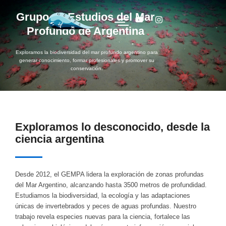
Ir
Grupo de Estudios del Mar
al
Y
I
o
n
Profundo de Argentina
contenido
u
s
t
t
u
a
Exploramos la biodiversidad del mar profundo argentino para
b
g
generar conocimiento, formar profesionales y promover su
e
r
conservación.
a
m
Exploramos lo desconocido, desde la
ciencia argentina
Desde 2012, el GEMPA lidera la exploración de zonas profundas
del Mar Argentino, alcanzando hasta 3500 metros de profundidad.
Estudiamos la biodiversidad, la ecología y las adaptaciones
únicas de invertebrados y peces de aguas profundas. Nuestro
trabajo revela especies nuevas para la ciencia, fortalece las